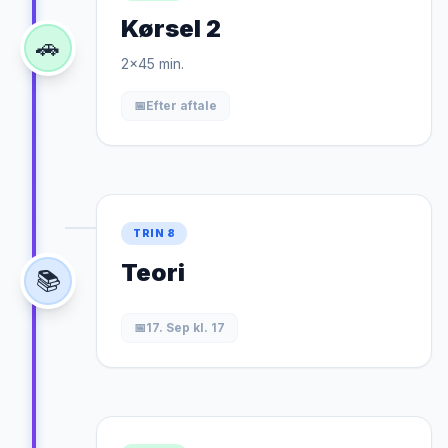
Kørsel 2
🚗
2x45 min.
📅
Efter aftale
TRIN 8
Teori
📚
📅
17. Sep kl. 17