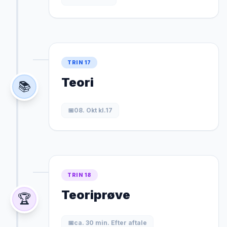
TRIN 17
Teori
📚
📅
08. Okt kl.17
TRIN 18
Teoriprøve
🏆
📅
ca. 30 min. Efter aftale