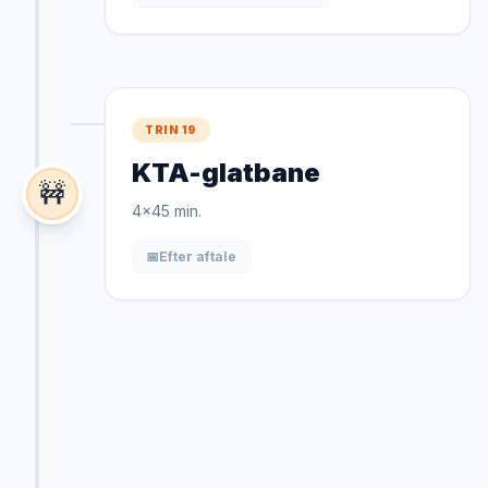
TRIN 19
KTA-glatbane
🚧
4x45 min.
📅
Efter aftale
TRIN 20
Kørsel 8