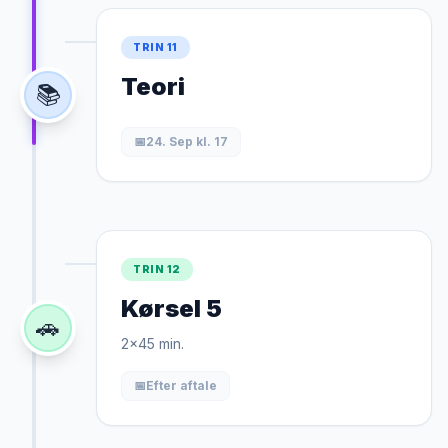
TRIN 11
Teori
📚
📅
24. Sep kl. 17
TRIN 12
Kørsel 5
🚗
2x45 min.
📅
Efter aftale