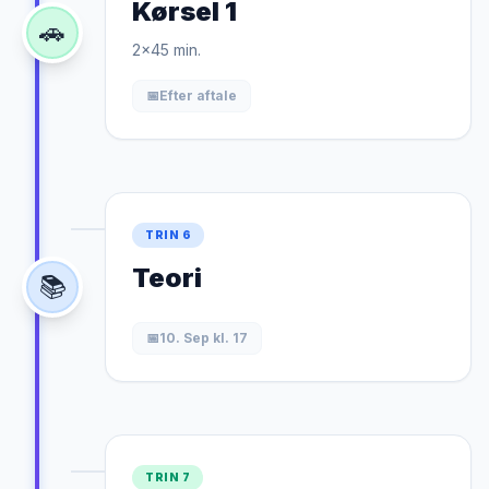
Kørsel 1
🚗
2x45 min.
📅
Efter aftale
TRIN 6
Teori
📚
📅
10. Sep kl. 17
TRIN 7