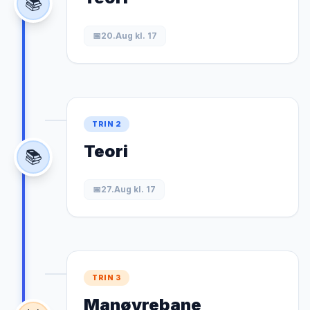
📚
📅
20.Aug kl. 17
TRIN 2
Teori
📚
📅
27.Aug kl. 17
TRIN 3
Manøvrebane