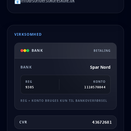
info@sondersokoreskole.dk
📧
VIRKSOMHED
BANK
BETALING
Spar Nord
BANK
REG
KONTO
9385
1110570844
REG + KONTO BRUGES KUN TIL BANKOVERFØRSEL
CVR
43672681