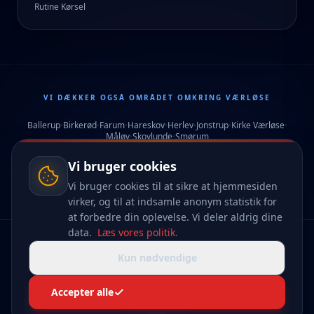
Rutine Kørsel
VI DÆKKER OGSÅ OMRÅDET OMKRING VÆRLØSE
Ballerup
Birkerød
Farum
Hareskov
Herlev
Jonstrup
Kirke Værløse
•
•
•
•
•
•
•
Måløv
Skovlunde
Smørum
•
•
Vi bruger cookies
Søndersø Køreskole tilbyder professionel køreundervisning og lynhurtigt forløb i hele
lokalområdet.
Vi bruger cookies til at sikre at hjemmesiden
virker, og til at indsamle anonym statistik for
at forbedre din oplevelse. Vi deler aldrig dine
data.
Læs vores politik.
© 2026 SØNDERSØ KØRESKOLE. ALLE RETTIGHEDER FORBEHOLDES.
Kun nødvendige
SYSTEM BY BATA
Accepter alle