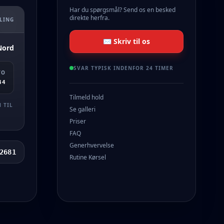
Har du spørgsmål? Send os en besked
direkte herfra.
LING
✉️ Skriv til os
Nord
SVAR TYPISK INDENFOR 24 TIMER
TO
44
Tilmeld hold
 TIL
Se galleri
Priser
FAQ
Generhvervelse
2681
Rutine Kørsel