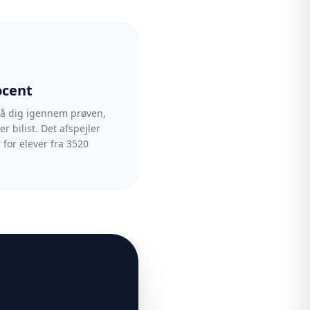
ocent
 få dig igennem prøven,
er bilist. Det afspejler
 for elever fra 3520