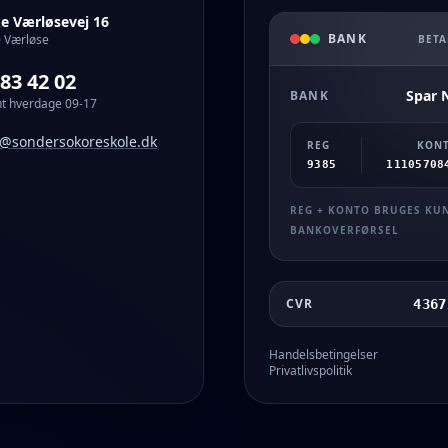
ke Værløsevej 16
BANK
 Værløse
BETA
 83 42 02
Spar 
BANK
t hverdage 09-17
o@sondersokoreskole.dk
REG
KON
9385
11105708
REG + KONTO BRUGES KUN
BANKOVERFØRSEL
CVR
4367
Handelsbetingelser
Privatlivspolitik