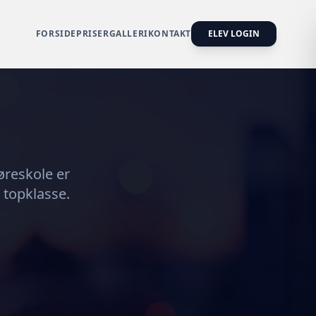
FORSIDE
PRISER
GALLERI
KONTAKT
ELEV LOGIN
Køreskole er
i topklasse.