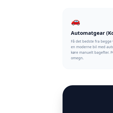
🚗
Automatgear (Ko
Få det bedste fra begge 
en moderne bil med autom
køre manuelt bagefter. Pe
omegn.