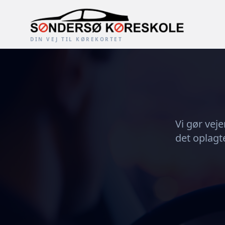
DIN VEJ TIL KØREKORTET
Vi gør veje
det oplagte