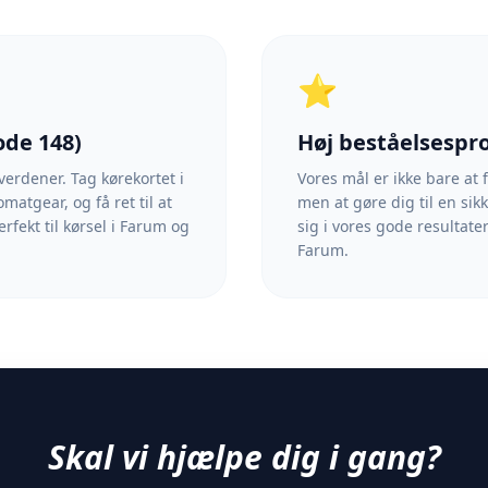
⭐
de 148)
Høj beståelsespr
verdener. Tag kørekortet i
Vores mål er ikke bare at
atgear, og få ret til at
men at gøre dig til en sikk
rfekt til kørsel i Farum og
sig i vores gode resultater
Farum.
Skal vi hjælpe dig i gang?