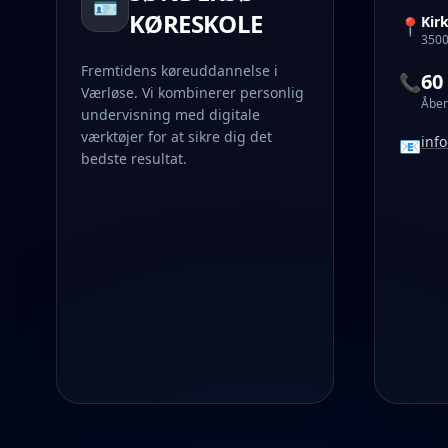
🪪
KØRESKOLE
Kir
📍
3500
Fremtidens køreuddannelse i
60
📞
Værløse. Vi kombinerer personlig
Åben
undervisning med digitale
værktøjer for at sikre dig det
inf
📧
bedste resultat.