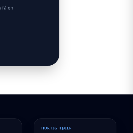
 få en
HURTIG HJÆLP