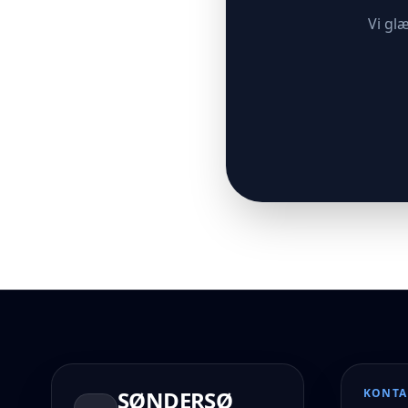
Vi gl
SØNDERSØ
KONTA